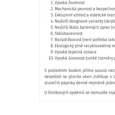
Vysoká životnost
Mechanická pevnost a bezpečnost 
Exkluzivní vzhled a estetické tvar
Nejširší designové varianty (skrytá
Nejširší škála barevných úprav (
Stálobarevnost
Bezúdržbovost (není potřeba lakov
Ekologický plně recyklovatelný m
Vysoká tepelná izolace
Vysoká únosnost (velké rozměry 
S posledním bodem přímo souvisí neza
desetiletí se plocha oken zvětšuje s 
sluneční paprsky denně nejméně jednu 
U hliníkových systémů se nemusíte nij