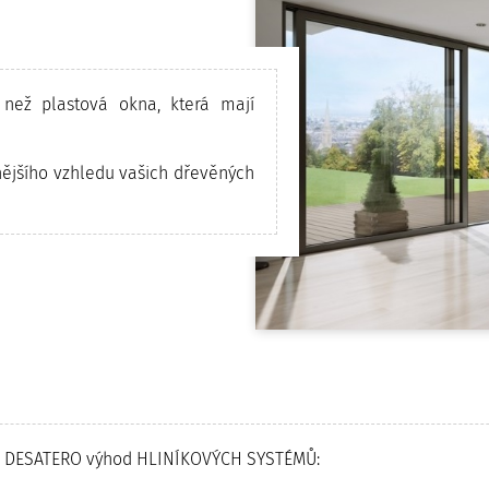
ež plastová okna, která mají
 vnějšího vzhledu vašich dřevěných
jící DESATERO výhod HLINÍKOVÝCH SYSTÉMŮ: