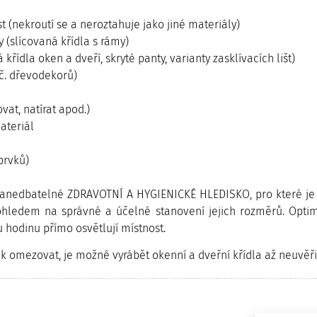
(nekroutí se a neroztahuje jako jiné materiály)
y (slícovaná křídla s rámy)
 křídla oken a dveří, skryté panty, varianty zasklívacích lišt)
vč. dřevodekorů)
at, natírat apod.)
ateriál
prvků)
nedbatelné ZDRAVOTNÍ A HYGIENICKÉ HLEDISKO, pro které je po
ohledem na správné a účelné stanovení jejich rozměrů. Optimá
hodinu přímo osvětlují místnost.
ak omezovat, je možné vyrábět okenní a dveřní křídla až neuvěř