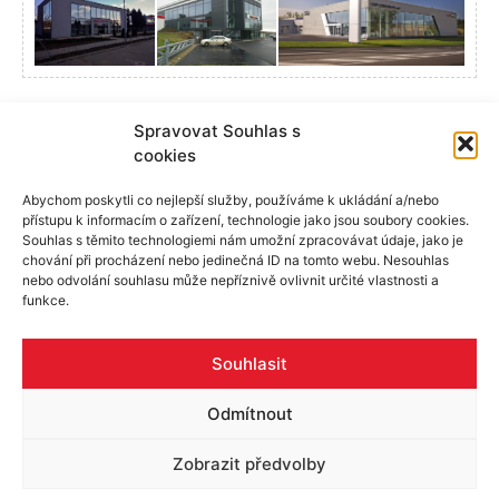
Spravovat Souhlas s
Více referencí
cookies
Abychom poskytli co nejlepší služby, používáme k ukládání a/nebo
přístupu k informacím o zařízení, technologie jako jsou soubory cookies.
Souhlas s těmito technologiemi nám umožní zpracovávat údaje, jako je
chování při procházení nebo jedinečná ID na tomto webu. Nesouhlas
nebo odvolání souhlasu může nepříznivě ovlivnit určité vlastnosti a
funkce.
Skupina ALU
Produkty
Reference
Rady a tipy
Poptávka
Pracovní příležitosti
Certifikáty
Souhlasit
Kontakty
Odmítnout
Zobrazit předvolby
©2026 - Alu-as.cz