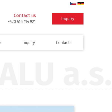
Contact us
Inquiry
+420 516 414 921
e
Inquiry
Contacts
ALU a.s.