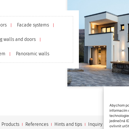
ors
Facade systems
ng walls and doors
tem
Panoramic walls
Abychom pos
informacím o
technologie
jedinečná I
Products
References
Hints and tips
Inquiry
Certificat
ovlivnit urči