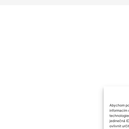
Abychom pos
informacím o
technologie
jedinečná I
ovlivnit urči