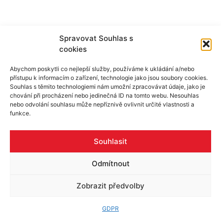
Spravovat Souhlas s
cookies
Skupina ALU
Produkty
Reference
Rady a tipy
Abychom poskytli co nejlepší služby, používáme k ukládání a/nebo
Poptávka
Pracovní příležitosti
Certifikáty
přístupu k informacím o zařízení, technologie jako jsou soubory cookies.
Souhlas s těmito technologiemi nám umožní zpracovávat údaje, jako je
Kontakty
chování při procházení nebo jedinečná ID na tomto webu. Nesouhlas
nebo odvolání souhlasu může nepříznivě ovlivnit určité vlastnosti a
funkce.
©2026 - Alu-as.cz
Vytvořilo |
Webstudioi1.cz
Souhlasit
Odmítnout
Zobrazit předvolby
GDPR