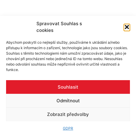
Spravovat Souhlas s
cookies
Skupina ALU
Produkty
Reference
Rady a tipy
Abychom poskytli co nejlepší služby, používáme k ukládání a/nebo
Poptávka
Pracovní příležitosti
Certifikáty
přístupu k informacím o zařízení, technologie jako jsou soubory cookies.
Souhlas s těmito technologiemi nám umožní zpracovávat údaje, jako je
Kontakty
chování při procházení nebo jedinečná ID na tomto webu. Nesouhlas
nebo odvolání souhlasu může nepříznivě ovlivnit určité vlastnosti a
funkce.
©2026 - Alu-as.cz
Vytvořilo |
Webstudioi1.cz
Souhlasit
Odmítnout
Zobrazit předvolby
GDPR