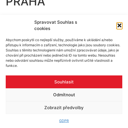
PRAHA
Spravovat Souhlas s
cookies
Abychom poskytli co nejlepší služby, používáme k ukládání a/nebo
přístupu k informacím o zařízení, technologie jako jsou soubory cookies.
Souhlas s těmito technologiemi nám umožní zpracovávat údaje, jako je
Skupina ALU
Produkty
Reference
Rady a tipy
chování při procházení nebo jedinečná ID na tomto webu. Nesouhlas
Poptávka
Pracovní příležitosti
Certifikáty
nebo odvolání souhlasu může nepříznivě ovlivnit určité vlastnosti a
Kontakty
funkce.
Souhlasit
©2026 - Alu-as.cz
Odmítnout
Vytvořilo |
Webstudioi1.cz
Zobrazit předvolby
GDPR