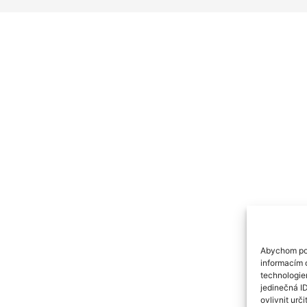
Abychom pos
informacím o
technologie
jedinečná I
ovlivnit urči