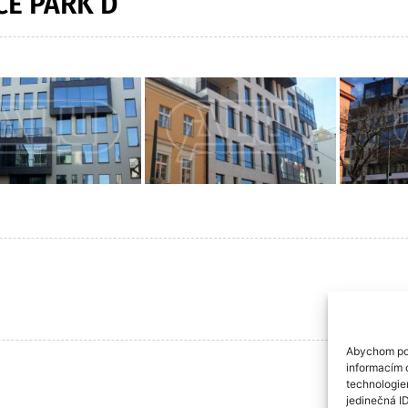
CE PARK D
Abychom pos
informacím o
technologie
jedinečná I